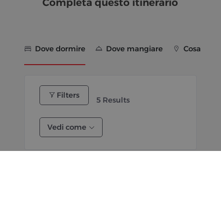
Completa questo itinerario
Dove dormire
Dove mangiare
Cosa vede
Filters
5
Results
Vedi come
Official Point