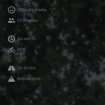
Difficoltà media
Cicloturista
2-
4 ore
MTB
30-50 Km
500-1000 m