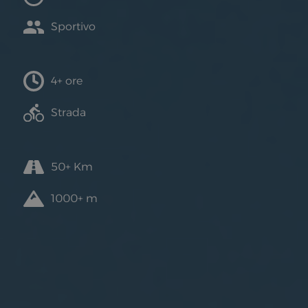
Sportivo
4+ ore
Strada
50+ Km
1000+ m