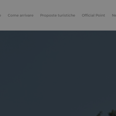
e
Come arrivare
Proposte turistiche
Official Point
N