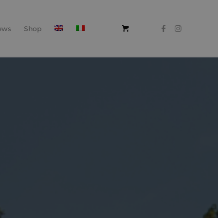
ews
Shop