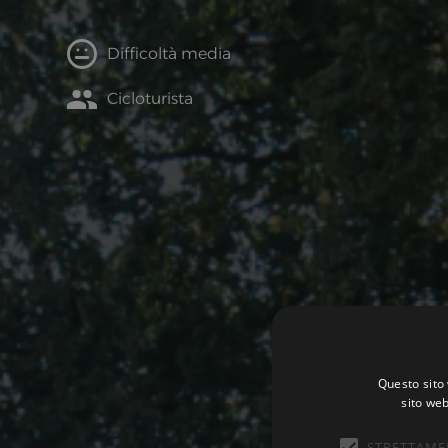
Difficoltà media
Cicloturista
Questo sito 
sito web
STRETTAME