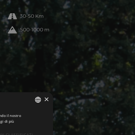
30-50 Km
500-1000 m
×
ndo il nostro
ITALIAN
gi di più
ENGLISH
N CLASSIFICATI