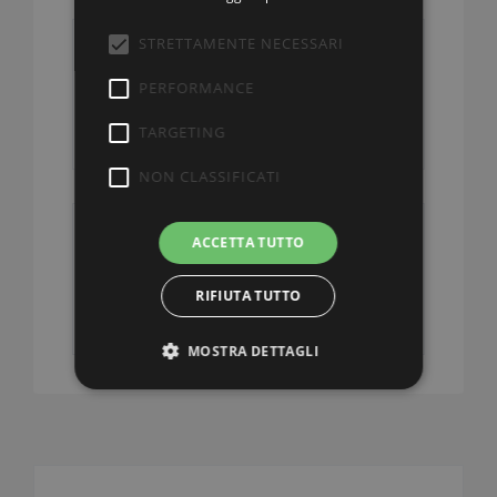
STRETTAMENTE NECESSARI
La città
PERFORMANCE
giardino
TARGETING
NON CLASSIFICATI
ACCETTA TUTTO
Le 10
Meraviglie di
Varese_Light
RIFIUTA TUTTO
MOSTRA DETTAGLI