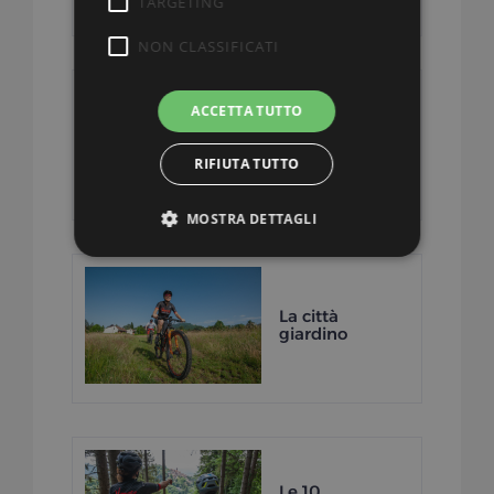
TARGETING
NON CLASSIFICATI
ACCETTA TUTTO
Anello Campo
dei Fiori
RIFIUTA TUTTO
MOSTRA DETTAGLI
La città
giardino
Le 10